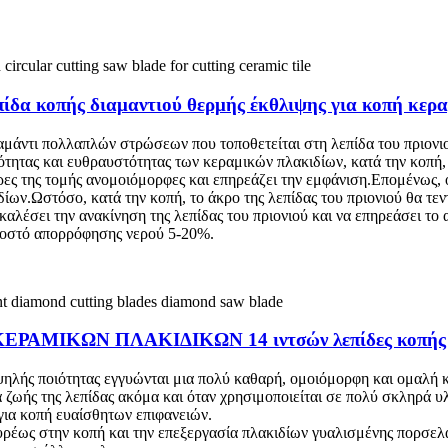
πίδα κοπής διαμαντιού θερμής έκθλιψης για κοπή κερ
ιαμάντι πολλαπλών στρώσεων που τοποθετείται στη λεπίδα του πριονιο
τητας και ευθραυστότητας των κεραμικών πλακιδίων, κατά την κοπή,
άκρες της τομής ανομοιόμορφες και επηρεάζει την εμφάνιση.Επομένω
δίων.Ωστόσο, κατά την κοπή, το άκρο της λεπίδας του πριονιού θα τε
αλέσει την ανακίνηση της λεπίδας του πριονιού και να επηρεάσει το
σοστό απορρόφησης νερού 5-20%.
ΚΕΡΑΜΙΚΩΝ ΠΛΑΚΙΔΙΚΩΝ 14 ιντσών λεπίδες κοπής δι
υψηλής ποιότητας εγγυώνται μια πολύ καθαρή, ομοιόμορφη και ομαλή 
ζωής της λεπίδας ακόμα και όταν χρησιμοποιείται σε πολύ σκληρά υλ
 για κοπή ευαίσθητων επιφανειών.
ευρέως στην κοπή και την επεξεργασία πλακιδίων γυαλισμένης πορσ