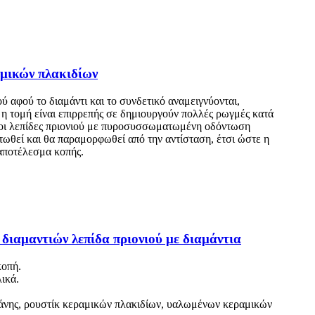
αμικών πλακιδίων
ύ αφού το διαμάντι και το συνδετικό αναμειγνύονται,
 η τομή είναι επιρρεπής σε δημιουργούν πολλές ρωγμές κατά
ς, οι λεπίδες πριονιού με πυροσυσσωματωμένη οδόντωση
ντωθεί και θα παραμορφωθεί από την αντίσταση, έτσι ώστε η
 αποτέλεσμα κοπής.
αμαντιών λεπίδα πριονιού με διαμάντια
κοπή.
ικά.
ελάνης, ρουστίκ κεραμικών πλακιδίων, υαλωμένων κεραμικών