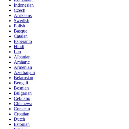
Indonesian
Czech
Afrikaans
Swedish
Polish
Basque
Catalan
Esperanto
Hindi
Lao
Albanian
Amharic
Armenian
Azerbaijani
Belarusian
Bengali
Bosnian
Bulgarian
Cebuano
Chichewa
Corsican
Croatian
Dutch
Estonian