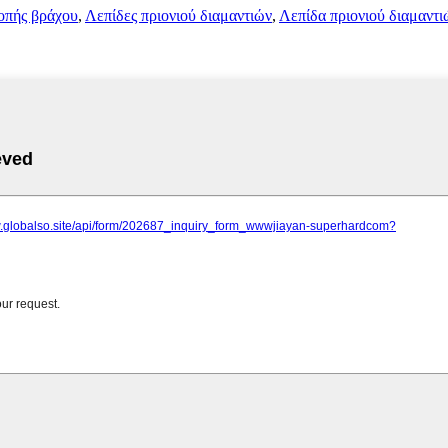
οπής βράχου
,
Λεπίδες πριονιού διαμαντιών
,
Λεπίδα πριονιού διαμαντι