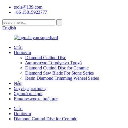
tools@139.com
+86 15815923777
English
Σπίτι
Προϊόντα
Diamond Cuttind Disc
Διαμαντένιο Τετράγωνο Τροχό
Diamond Cuttind Disc for Ceramic
Diamond Saw Blade For Stone Series
Resin Diamond Trimming Weheel Series
Νέα
Συχνές ερωτήσεις
Σχετικά με εμάς
Επικοινωνήστε μαζί μας
Σπίτι
Προϊόντα
Diamond Cuttind Disc for Ceramic