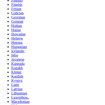
Filipino
Finnish
Frisian
Galician
Georgian
Gujarati
Haitian
Hausa
Hawaiian
Hebrew
Hmong
Hungarian
Icelandic
Igbo
Javanese
Kannada
Kazakh
Khmer
Kurdish
Kyrgyz
Latin
Latvian
Lithuanian
Luxembou..
Macedonian