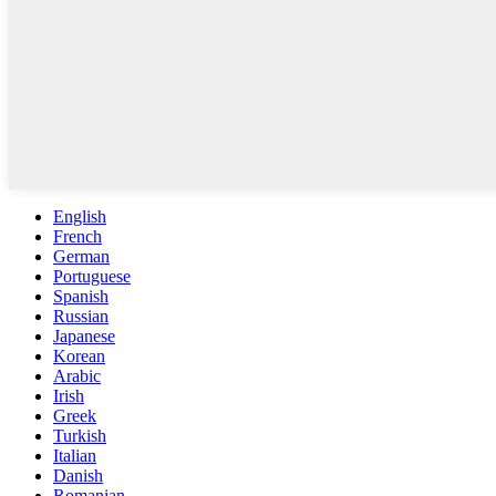
English
French
German
Portuguese
Spanish
Russian
Japanese
Korean
Arabic
Irish
Greek
Turkish
Italian
Danish
Romanian