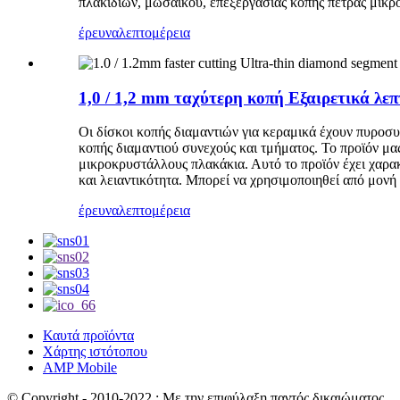
πλακιδίων, μωσαϊκού, επεξεργασίας κοπής πέτρας μικρ
έρευνα
λεπτομέρεια
1,0 / 1,2 mm ταχύτερη κοπή Εξαιρετικά λε
Οι δίσκοι κοπής διαμαντιών για κεραμικά έχουν πυρο
κοπής διαμαντιού συνεχούς και τμήματος. Το προϊόν μ
μικροκρυστάλλους πλακάκια. Αυτό το προϊόν έχει χαρακ
και λειαντικότητα. Μπορεί να χρησιμοποιηθεί από μονή 
έρευνα
λεπτομέρεια
Καυτά προϊόντα
Χάρτης ιστότοπου
AMP Mobile
© Copyright - 2010-2022 : Με την επιφύλαξη παντός δικαιώματος.