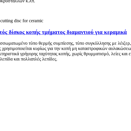
οκρυστάλλων κ.λπ.
πτός δίσκος κοπής τμήματος διαμαντιού για κεραμικά
συσσωματωμένο τύπο θερμής συμπίεσης, τύπο συγκόλλησης με λέιζερ,
ας χρησιμοποιείται κυρίως για την κοπή μη καταστροφικών αυλακώσεω
τηριστικά γρήγορης ταχύτητας κοπής, χωρίς θρυμματισμό, λείες και ε
λεπίδα και πολλαπλές λεπίδες.