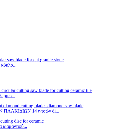
 κύκλο...
θερμώ...
Ν ΠΛΑΚΙΔΙΩΝ 14 ιντσών di...
α διαμαντιού...