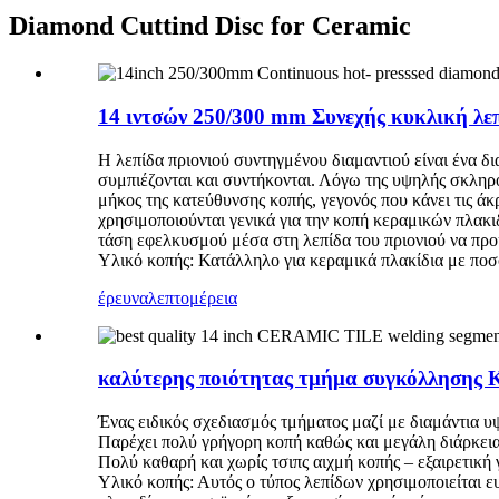
Diamond Cuttind Disc for Ceramic
14 ιντσών 250/300 mm Συνεχής κυκλική λε
Η λεπίδα πριονιού συντηγμένου διαμαντιού είναι ένα δ
συμπιέζονται και συντήκονται. Λόγω της υψηλής σκληρό
μήκος της κατεύθυνσης κοπής, γεγονός που κάνει τις 
χρησιμοποιούνται γενικά για την κοπή κεραμικών πλακι
τάση εφελκυσμού μέσα στη λεπίδα του πριονιού να προκ
Υλικό κοπής: Κατάλληλο για κεραμικά πλακίδια με πο
έρευνα
λεπτομέρεια
καλύτερης ποιότητας τμήμα συγκόλλησης 
Ένας ειδικός σχεδιασμός τμήματος μαζί με διαμάντια 
Παρέχει πολύ γρήγορη κοπή καθώς και μεγάλη διάρκεια 
Πολύ καθαρή και χωρίς τσιπς αιχμή κοπής – εξαιρετική
Υλικό κοπής: Αυτός ο τύπος λεπίδων χρησιμοποιείται 